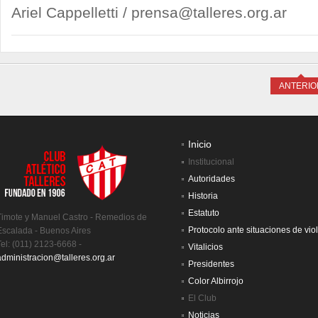
Ariel Cappelletti /
prensa@talleres.org.ar
ANTERIO
Inicio
Institucional
Autoridades
Historia
Estatuto
Timote y Manuel Castro - Remedios de
Protocolo ante situaciones de vio
Escalada - Buenos Aires
Tel: (011) 2123-6668 -
Vitalicios
administracion@talleres.org.ar
Presidentes
Color Albirrojo
El Club
Noticias