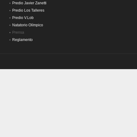
Predio Javier Zanetti
Predio Los Talleres
Predio V.Lob
Natatorio Olímpico
Prensa
Reglamento