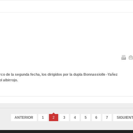
co de la segunda fecha, los dirigidos por la dupla Bonnassiolle -Yañez
l albirrojo.
ANTERIOR
1
2
3
4
5
6
7
SIGUIEN