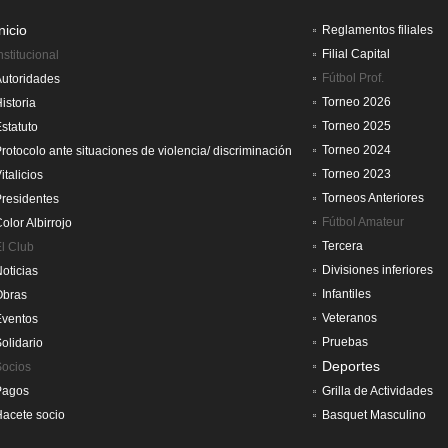
nicio
Reglamentos filiales
Filial Capital
nstitucional
Fútbol Prof.
utoridades
Torneo 2026
istoria
Torneo 2025
statuto
Torneo 2024
rotocolo ante situaciones de violencia/ discriminación
Torneo 2023
italicios
Torneos Anteriores
residentes
Fútbol Amateur
olor Albirrojo
Tercera
l Club
Divisiones inferiores
oticias
Infantiles
Obras
Veteranos
Eventos
Pruebas
olidario
Deportes
Socios
Pagos
Grilla de Actividades
acete socio
Basquet Masculino