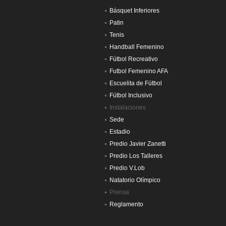
Básquet Inferiores
Patin
Tenis
Handball Femenino
Fútbol Recreativo
Futbol Femenino AFA
Escuelita de Fútbol
Fútbol Inclusivo
Instalaciones
Sede
Estadio
Predio Javier Zanetti
Predio Los Talleres
Predio V.Lob
Natatorio Olímpico
Prensa
Reglamento