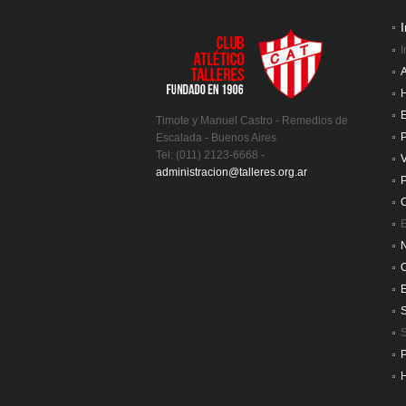
I
I
A
H
E
Timote y Manuel Castro - Remedios de
P
Escalada - Buenos Aires
Tel: (011) 2123-6668 -
V
administracion@talleres.org.ar
P
C
E
N
S
H