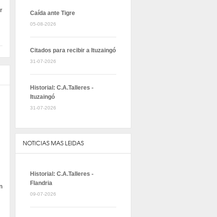
r
Caída ante Tigre
05-08-2026
Citados para recibir a Ituzaingó
31-07-2026
Historial: C.A.Talleres -
Ituzaingó
31-07-2026
NOTICIAS MAS LEIDAS
Historial: C.A.Talleres -
Flandria
n
09-07-2026