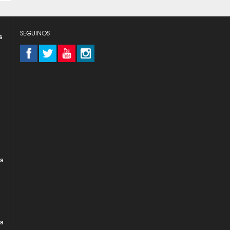
SEGUINOS
s
es
es