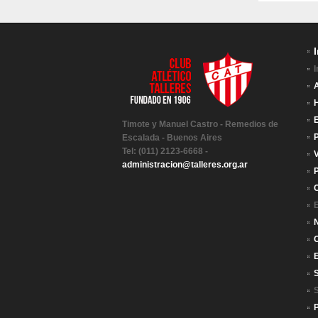
I
H
E
Timote y Manuel Castro - Remedios de
P
Escalada - Buenos Aires
Tel: (011) 2123-6668 -
V
administracion@talleres.org.ar
C
E
N
S