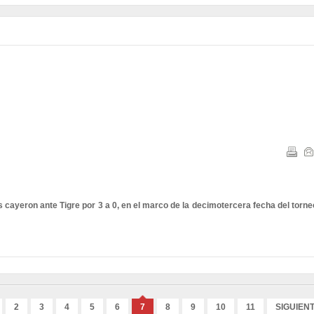
s cayeron ante Tigre por 3 a 0, en el marco de la decimotercera fecha del torne
2
3
4
5
6
7
8
9
10
11
SIGUIEN