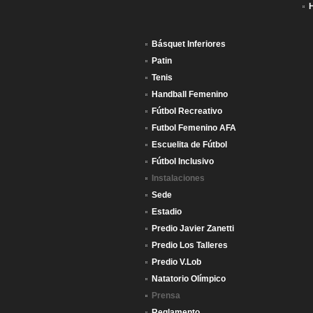
Básquet Inferiores
Patin
Tenis
Handball Femenino
Fútbol Recreativo
Futbol Femenino AFA
Escuelita de Fútbol
Fútbol Inclusivo
Instalaciones
Sede
Estadio
Predio Javier Zanetti
Predio Los Talleres
Predio V.Lob
Natatorio Olímpico
Prensa
Reglamento