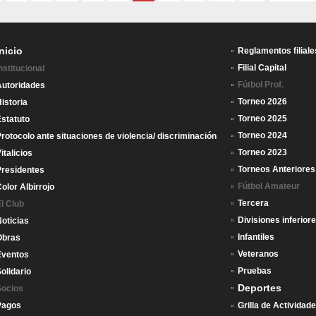
Inicio
Reglamentos filiale
Filial Capital
nstitucional
Fútbol Prof.
Autoridades
Torneo 2026
istoria
Torneo 2025
statuto
Torneo 2024
rotocolo ante situaciones de violencia/ discriminación
Torneo 2023
italicios
Torneos Anteriores
Presidentes
Fútbol Amateur
olor Albirrojo
Tercera
l Club
Divisiones inferior
oticias
Infantiles
Obras
Veteranos
Eventos
Pruebas
olidario
Deportes
Socios
Pagos
Grilla de Actividad