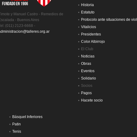
Historia
Estatuto
Timote y Manuel Castro - Remedios de
Protocolo ante situaciones de vio
Escalada - Buenos Aires
Tel: (011) 2123-6668 -
Vitalicios
administracion@talleres.org.ar
Presidentes
Color Albirrojo
El Club
Noticias
Obras
Eventos
Solidario
Socios
Pagos
Hacete socio
Básquet Inferiores
Patin
Tenis