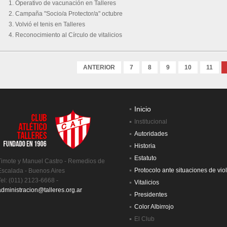
Operativo de vacunación en Talleres
Campaña "Socio/a Protector/a" octubre
Volvió el tenis en Talleres
Reconocimiento al Círculo de vitalicios
ANTERIOR
7
8
9
10
11
Inicio
Institucional
Autoridades
Historia
Estatuto
Timote y Manuel Castro - Remedios de
Protocolo ante situaciones de vio
Escalada - Buenos Aires
Tel: (011) 2123-6668 -
Vitalicios
administracion@talleres.org.ar
Presidentes
Color Albirrojo
El Club