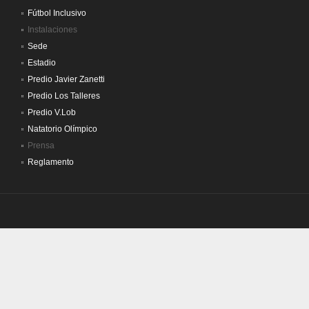
Fútbol Inclusivo
Instalaciones
Sede
Estadio
Predio Javier Zanetti
Predio Los Talleres
Predio V.Lob
Natatorio Olímpico
Prensa
Reglamento