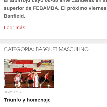
El albirrojo cayó 66-65 ante Cañuelas en su
superior de FEBAMBA. El próximo viernes 
Banfield.
Leer más...
CATEGORÍA:
BASQUET MASCULINO
08 MAYO 2017
Triunfo y homenaje