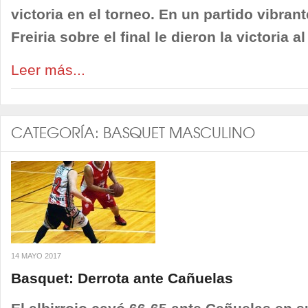
victoria en el torneo. En un partido vibran
Freiria sobre el final le dieron la victoria al
Leer más...
CATEGORÍA:
BASQUET MASCULINO
14 MAYO 2017
Basquet: Derrota ante Cañuelas