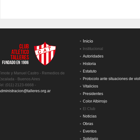
Inicio
Institucional
Autoridades
Historia
Estatuto
Timote y Manuel Castro - Remedios de
Protocolo ante situaciones de vio
Escalada - Buenos Aires
Tel: (011) 2123-6668 -
Vitalicios
administracion@talleres.org.ar
Presidentes
Color Albirrojo
El Club
Noticias
Obras
Eventos
Solidario