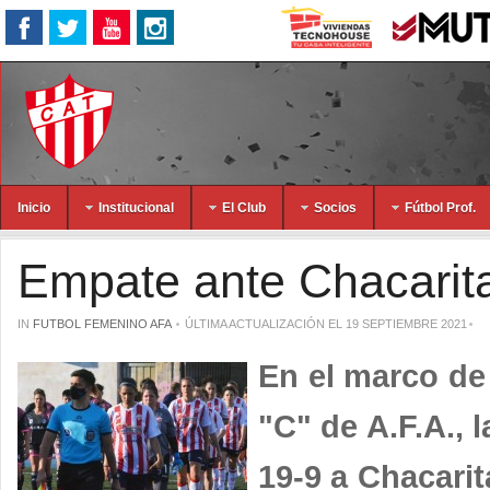
Inicio
Institucional
El Club
Socios
Fútbol Prof.
Empate ante Chacarita
IN
FUTBOL FEMENINO AFA
ÚLTIMA ACTUALIZACIÓN EL 19 SEPTIEMBRE 2021
En el marco de 
"C" de A.F.A., 
19-9 a Chacarit