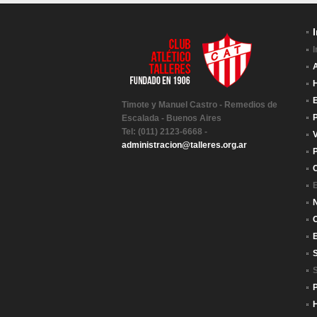
I
H
E
Timote y Manuel Castro - Remedios de
P
Escalada - Buenos Aires
Tel: (011) 2123-6668 -
V
administracion@talleres.org.ar
C
E
N
S