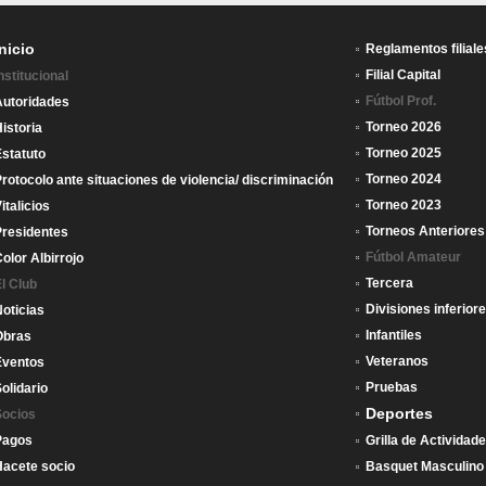
Inicio
Reglamentos filiale
Filial Capital
nstitucional
Fútbol Prof.
Autoridades
Torneo 2026
istoria
Torneo 2025
statuto
Torneo 2024
rotocolo ante situaciones de violencia/ discriminación
Torneo 2023
italicios
Torneos Anteriores
Presidentes
Fútbol Amateur
olor Albirrojo
Tercera
l Club
Divisiones inferior
oticias
Infantiles
Obras
Veteranos
Eventos
Pruebas
olidario
Deportes
Socios
Pagos
Grilla de Actividad
Hacete socio
Basquet Masculino