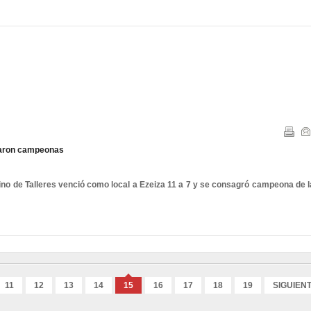
raron campeonas
no de Talleres venció como local a Ezeiza 11 a 7 y se consagró campeona de l
11
12
13
14
15
16
17
18
19
SIGUIEN