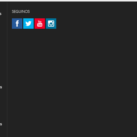
SEGUINOS
s
es
es