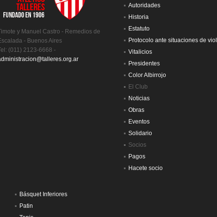
Autoridades
Historia
Estatuto
Timote y Manuel Castro - Remedios de
Protocolo ante situaciones de vio
Escalada - Buenos Aires
Tel: (011) 2123-6668 -
Vitalicios
administracion@talleres.org.ar
Presidentes
Color Albirrojo
El Club
Noticias
Obras
Eventos
Solidario
Socios
Pagos
Hacete socio
Básquet Inferiores
Patin