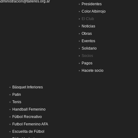
administracion@talleres.org.ar
Presidentes
Color Albirrojo
El Club
Noticias
Obras
Eventos
Solidario
Socios
Pagos
Hacete socio
Básquet Inferiores
Patin
Tenis
Handball Femenino
Fútbol Recreativo
Futbol Femenino AFA
Escuelita de Fútbol