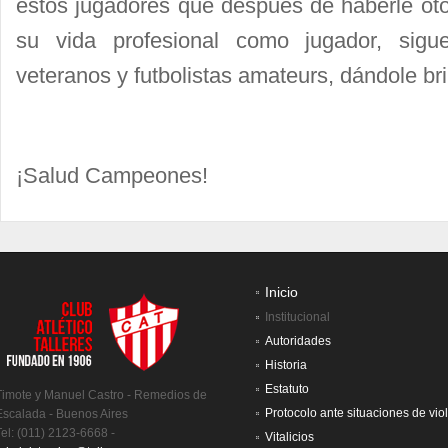
estos jugadores que después de haberle oto
su vida profesional como jugador, sig
veteranos y futbolistas amateurs, dándole bril
¡Salud Campeones!
Inicio
Institucional
Autoridades
Historia
Estatuto
Timote y Manuel Castro - Remedios de
Protocolo ante situaciones de vio
Escalada - Buenos Aires
Tel: (011) 2123-6668 -
Vitalicios