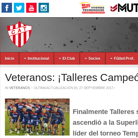
Inicio
Institucional
El Club
Socios
Fútbol Prof.
Veteranos: ¡Talleres Campe
IN
VETERANOS
ÚLTIMA ACTUALIZACIÓN EL 27 SEPTIEMBRE 2017
Finalmente Talleres
ascendió a la Superli
líder del torneo Tem