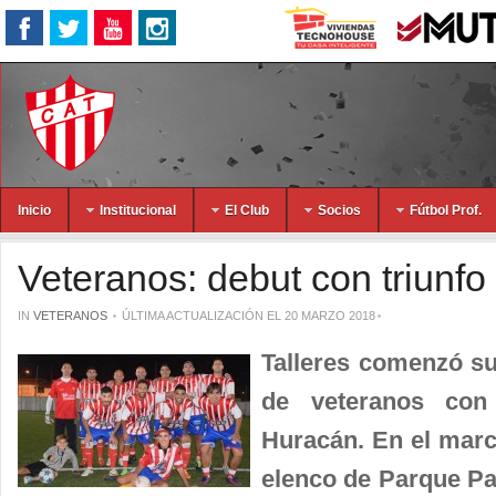
Inicio
Institucional
El Club
Socios
Fútbol Prof.
Veteranos: debut con triunfo
IN
VETERANOS
ÚLTIMA ACTUALIZACIÓN EL 20 MARZO 2018
Talleres comenzó su
de veteranos con
Huracán. En el marc
elenco de Parque Pat