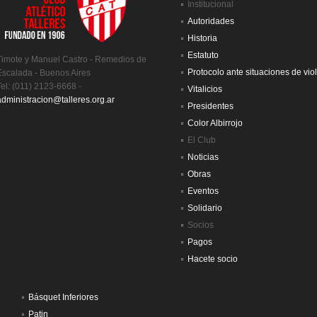
Institucional
Autoridades
Historia
Estatuto
Timote y Manuel Castro - Remedios de
Protocolo ante situaciones de vio
Escalada - Buenos Aires
Tel: (011) 2123-6668 -
Vitalicios
administracion@talleres.org.ar
Presidentes
Color Albirrojo
El Club
Noticias
Obras
Eventos
Solidario
Socios
Pagos
Hacete socio
Básquet Inferiores
Patin