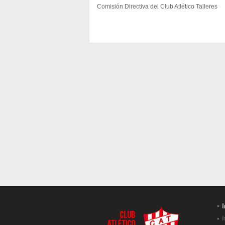
Comisión Directiva del Club Atlético Talleres
I
I