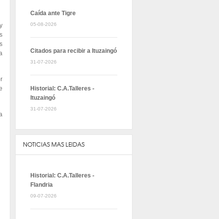
Caída ante Tigre
05-08-2026
y
s
s
Citados para recibir a Ituzaingó
a
31-07-2026
r
e
Historial: C.A.Talleres -
Ituzaingó
31-07-2026
a
NOTICIAS MAS LEIDAS
Historial: C.A.Talleres -
Flandria
09-07-2026