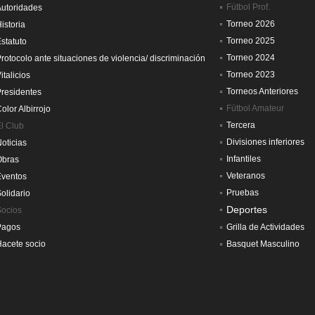
Fútbol Prof.
utoridades
Torneo 2026
istoria
Torneo 2025
statuto
Torneo 2024
rotocolo ante situaciones de violencia/ discriminación
Torneo 2023
italicios
Torneos Anteriores
residentes
Fútbol Amateur
olor Albirrojo
Tercera
l Club
Divisiones inferiores
oticias
Infantiles
Obras
Veteranos
Eventos
Pruebas
olidario
Deportes
Socios
Pagos
Grilla de Actividades
acete socio
Basquet Masculino