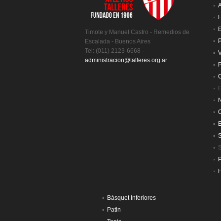
A
H
E
Timote y Manuel Castro - Remedios de
P
Escalada - Buenos Aires
Tel: (011) 2123-6668 -
V
administracion@talleres.org.ar
P
C
E
N
S
H
Básquet Inferiores
Patin