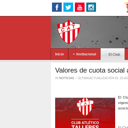
Inicio
Institucional
El Club
Valores de cuota social 
IN
NOTICIAS
ÚLTIMA ACTUALIZACIÓN EL 25 A
El Cl
vigenc
asocia
El Clu