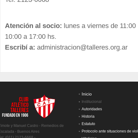
Atención al socio:
lunes a viernes de 11:00
10:00 a 17:00 hs.
Escribí a:
administracion@talleres.org.ar
Inicio
Institucional
Autoridades
Historia
Estatuto
Timote y Manuel Castro - Remedios de
Protocolo ante situaciones de vio
Escalada - Buenos Aires
Tel: (011) 2123-6668 -