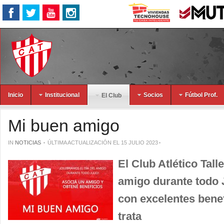
Inicio
Institucional
Socios
Fútbol Prof.
El Club
Mi buen amigo
IN
NOTICIAS
ÚLTIMA ACTUALIZACIÓN EL 15 JULIO 2023
El Club Atlético Tall
amigo durante todo 
con excelentes bene
trata