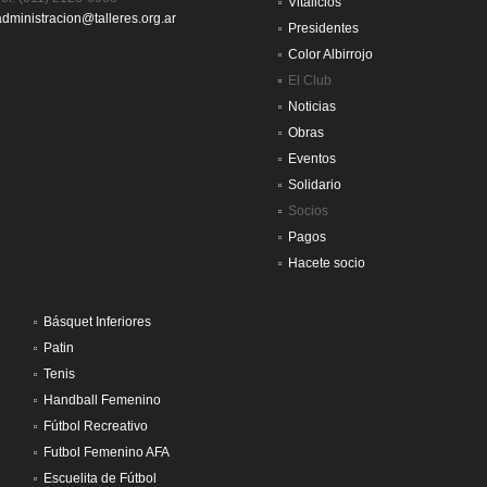
Vitalicios
administracion@talleres.org.ar
Presidentes
Color Albirrojo
El Club
Noticias
Obras
Eventos
Solidario
Socios
Pagos
Hacete socio
Básquet Inferiores
Patin
Tenis
Handball Femenino
Fútbol Recreativo
Futbol Femenino AFA
Escuelita de Fútbol