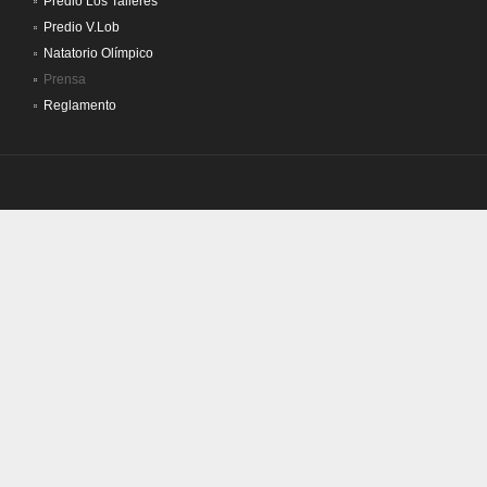
Predio Los Talleres
Predio V.Lob
Natatorio Olímpico
Prensa
Reglamento