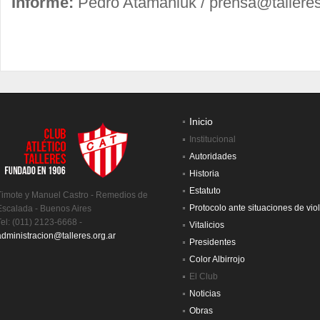
Informe:
Pedro Atamaniuk /
prensa@talleres
Inicio
Institucional
Autoridades
Historia
Estatuto
Timote y Manuel Castro - Remedios de
Protocolo ante situaciones de vio
Escalada - Buenos Aires
Tel: (011) 2123-6668 -
Vitalicios
administracion@talleres.org.ar
Presidentes
Color Albirrojo
El Club
Noticias
Obras