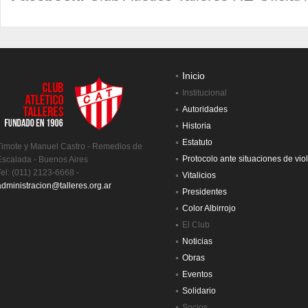
Inicio
Institucional
Autoridades
Historia
Estatuto
Timote y Manuel Castro - Remedios de
Protocolo ante situaciones de vio
Escalada - Buenos Aires
Tel: (011) 2123-6668 -
Vitalicios
administracion@talleres.org.ar
Presidentes
Color Albirrojo
El Club
Noticias
Obras
Eventos
Solidario
Socios