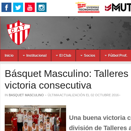
Inicio
Institucional
El Club
Socios
Fútbol Prof.
Básquet Masculino: Talleres
victoria consecutiva
IN
BASQUET MASCULINO
ÚLTIMA ACTUALIZACIÓN EL 02 OCTUBRE 2016
Una buena victoria c
división de Talleres