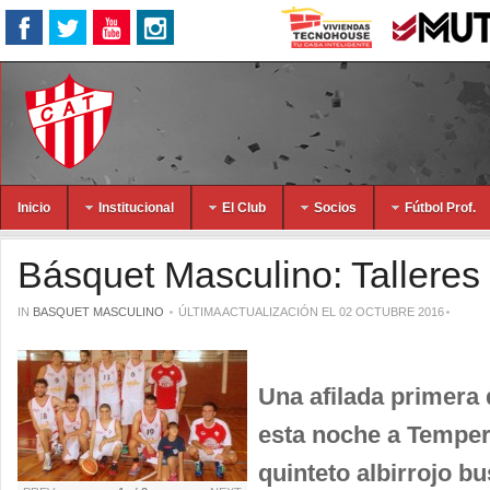
Inicio
Institucional
El Club
Socios
Fútbol Prof.
Básquet Masculino: Talleres 
IN
BASQUET MASCULINO
ÚLTIMA ACTUALIZACIÓN EL 02 OCTUBRE 2016
Una afilada primera d
esta noche a Temperl
quinteto albirrojo bu