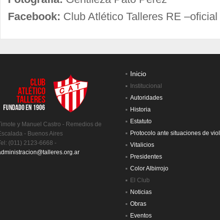
Facebook:
Club Atlético Talleres RE –oficial
Inicio
Institucional
Autoridades
Historia
Estatuto
Timote y Manuel Castro - Remedios de
Protocolo ante situaciones de vio
Escalada - Buenos Aires
Tel: (011) 2123-6668 -
Vitalicios
administracion@talleres.org.ar
Presidentes
Color Albirrojo
El Club
Noticias
Obras
Eventos