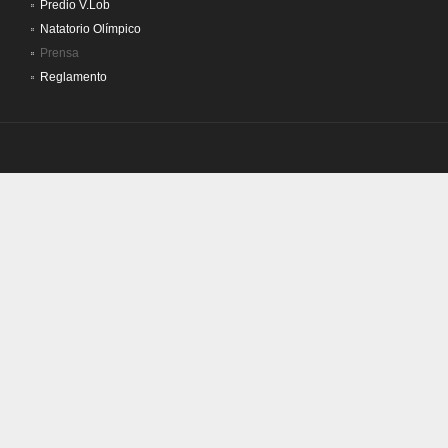
Predio V.Lob
Natatorio Olímpico
Prensa
Reglamento