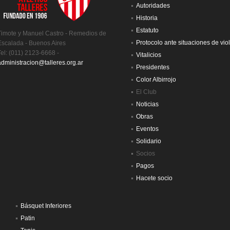
Autoridades
Historia
Estatuto
Timote y Manuel Castro - Remedios de
Protocolo ante situaciones de vio
Escalada - Buenos Aires
Tel: (011) 2123-6668 -
Vitalicios
administracion@talleres.org.ar
Presidentes
Color Albirrojo
El Club
Noticias
Obras
Eventos
Solidario
Socios
Pagos
Hacete socio
Básquet Inferiores
Patin