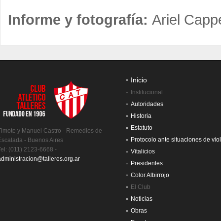
Informe y fotografía:
Ariel Cappe
Inicio
Institucional
Autoridades
Historia
Estatuto
Timote y Manuel Castro - Remedios de
Protocolo ante situaciones de vio
Escalada - Buenos Aires
Tel: (011) 2123-6668 -
Vitalicios
administracion@talleres.org.ar
Presidentes
Color Albirrojo
El Club
Noticias
Obras