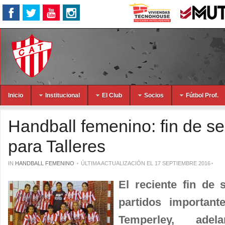
Inicio
Institucional
El Club
Socios
Fútbol Prof.
Handball femenino: fin de s
para Talleres
IN
HANDBALL FEMENINO
ÚLTIMA ACTUALIZACIÓN EL 17 SEPTIEMBRE 2016
El reciente fin de 
partidos important
Temperley, adel