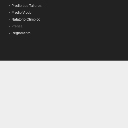
Predio Los Talleres
Predio V.Lob
Natatorio Olímpico
Prensa
Reglamento