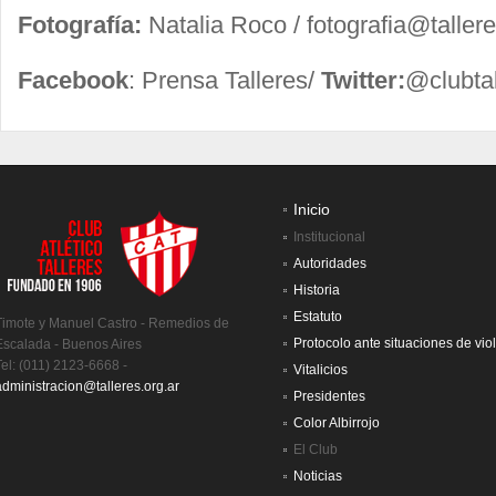
Fotografía:
Natalia Roco /
fotografia@tallere
Facebook
: Prensa Talleres/
Twitter:
@clubtal
Inicio
Institucional
Autoridades
Historia
Estatuto
Timote y Manuel Castro - Remedios de
Protocolo ante situaciones de vio
Escalada - Buenos Aires
Tel: (011) 2123-6668 -
Vitalicios
administracion@talleres.org.ar
Presidentes
Color Albirrojo
El Club
Noticias