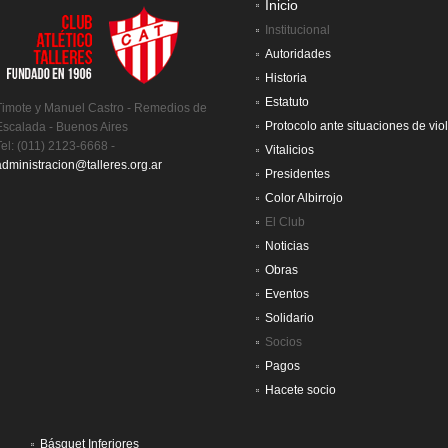
Inicio
Institucional
Autoridades
Historia
Estatuto
Timote y Manuel Castro - Remedios de
Protocolo ante situaciones de vio
Escalada - Buenos Aires
Tel: (011) 2123-6668 -
Vitalicios
administracion@talleres.org.ar
Presidentes
Color Albirrojo
El Club
Noticias
Obras
Eventos
Solidario
Socios
Pagos
Hacete socio
Básquet Inferiores