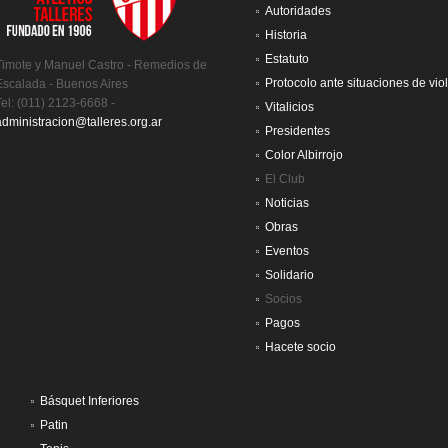
Autoridades
Historia
Estatuto
Timote y Manuel Castro - Remedios de
Protocolo ante situaciones de vio
Escalada - Buenos Aires
Tel: (011) 2123-6668 -
Vitalicios
administracion@talleres.org.ar
Presidentes
Color Albirrojo
El Club
Noticias
Obras
Eventos
Solidario
Socios
Pagos
Hacete socio
Básquet Inferiores
Patin