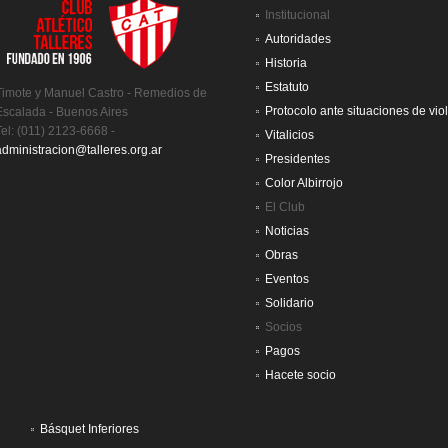
Institucional
Autoridades
Historia
Estatuto
Timote y Manuel Castro - Remedios de
Protocolo ante situaciones de vio
Escalada - Buenos Aires
Tel: (011) 2123-6668 -
Vitalicios
administracion@talleres.org.ar
Presidentes
Color Albirrojo
El Club
Noticias
Obras
Eventos
Solidario
Socios
Pagos
Hacete socio
Básquet Inferiores