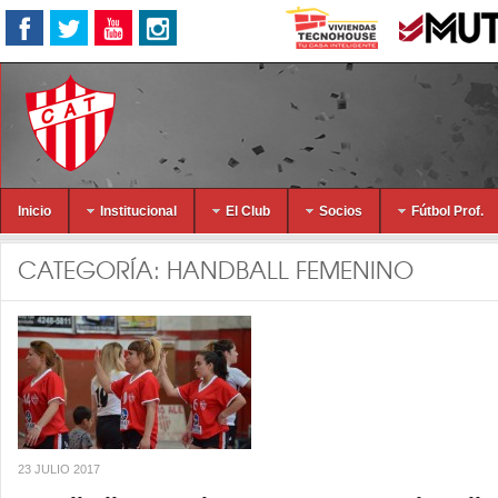
Inicio
Institucional
El Club
Socios
Fútbol Prof.
CATEGORÍA:
HANDBALL FEMENINO
23 JULIO 2017