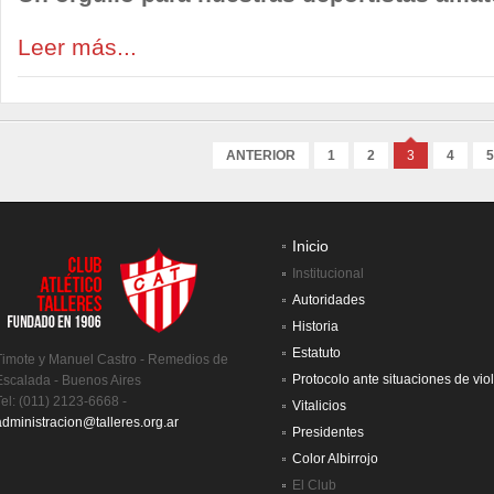
Leer más...
ANTERIOR
1
2
3
4
5
Inicio
Institucional
Autoridades
Historia
Estatuto
Timote y Manuel Castro - Remedios de
Protocolo ante situaciones de vio
Escalada - Buenos Aires
Tel: (011) 2123-6668 -
Vitalicios
administracion@talleres.org.ar
Presidentes
Color Albirrojo
El Club