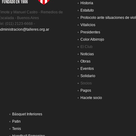
Historia
Estatuto
Timote y Manuel Castro - Remedios de
Protocolo ante situaciones de vio
Escalada - Buenos Aires
Tel: (011) 2123-6668 -
Vitalicios
administracion@talleres.org.ar
Presidentes
Color Albirrojo
El Club
Noticias
Obras
Eventos
Solidario
Socios
Pagos
Hacete socio
Básquet Inferiores
Patin
Tenis