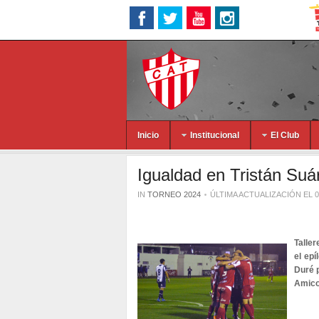
Inicio
Institucional
El Club
Igualdad en Tristán Suá
IN
TORNEO 2024
ÚLTIMA ACTUALIZACIÓN EL 
Taller
el epí
Duré p
Amicon