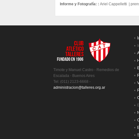
Informe y
Fotografía:
:
Ariel Cappelletti |
pren
I
I
A
H
E
Timote y Manuel Castro - Remedios de
P
Escalada - Buenos Aires
Tel: (011) 2123-6668 -
V
administracion@talleres.org.ar
P
C
E
N
S