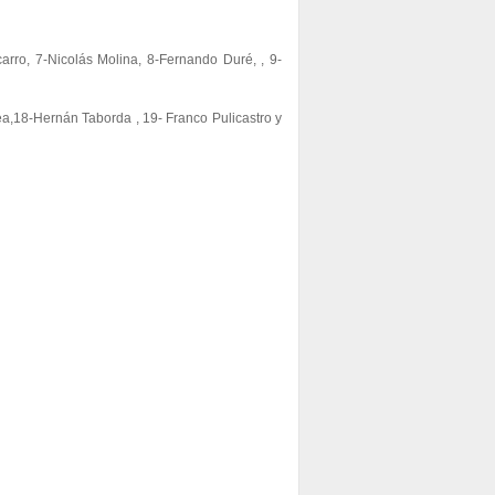
rro, 7-Nicolás Molina, 8-
Fernando Duré,
, 9-
ea,18-
Hernán Taborda
, 19- Franco Pulicastro y