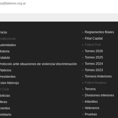
sa@talleres.org.ar
nicio
Reglamentos filiales
Filial Capital
nstitucional
Fútbol Prof.
utoridades
Torneo 2026
istoria
Torneo 2025
statuto
Torneo 2024
rotocolo ante situaciones de violencia/ discriminación
Torneo 2023
italicios
Torneos Anteriores
residentes
Fútbol Amateur
olor Albirrojo
Tercera
l Club
Divisiones inferiores
oticias
Infantiles
Obras
Veteranos
Eventos
Pruebas
olidario