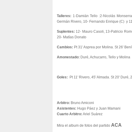
Talleres:
1-Damián Tello :2-Nicolás Monserrat
Germán Rivero, 10- Fernando Enrique (C) y 1
Suplentes:
12- Mauro Casoli, 13-Patricio Rom
20- Matías Donato
Cambios:
Pt 31' Asprea por Molina. St 26' Ben
Amonestado:
Duré, Achucarro, Tello y Molina
Goles:
Pt 11' Rivero, 45' Almada. St 20' Duré, 2
Arbitro:
Bruno Amiconi
Asistentes:
Hugo Páez y Juan Mamani
Cuarto Arbitro:
Ariel Suárez
ACA
Mira el album de fotos del partido