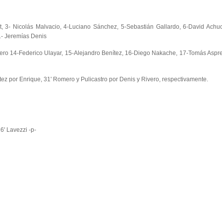
, 3- Nicolás Malvacio, 4-
Luciano Sánchez,
5-Sebastián Gallardo, 6-David Achuca
1- Jeremías Denis
ero 14-Federico Ulayar, 15-Alejandro Benítez, 16-Diego Nakache, 17-Tomás Aspr
ítez por Enrique, 31' Romero y Pulicastro por Denis y Rivero, respectivamente.
6' Lavezzi -p-