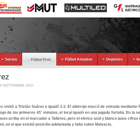
Socios
Fútbol Amateur
Deportes
I
Fútbol Prof.
rez
09 SEPTIEMBRE 2024
es visitó a Tristán Suárez e igualó 2-2. El albirrojo marcó de entrada mediante
logo de los primeros 45' minutos, el local igualó en una jugada fortuita. En la 
uso arriba en el marcador a Talleres, pero el elenco azul y blanco puso cifras
i, en el que existió posición adelantada y falta sobre Malvacio.