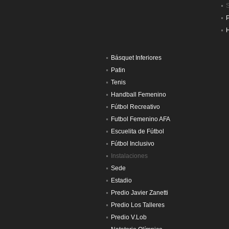
H
Básquet Inferiores
Patin
Tenis
Handball Femenino
Fútbol Recreativo
Futbol Femenino AFA
Escuelita de Fútbol
Fútbol Inclusivo
Instalaciones
Sede
Estadio
Predio Javier Zanetti
Predio Los Talleres
Predio V.Lob