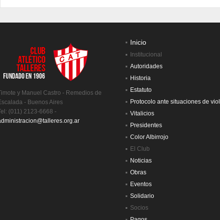
Inicio
Institucional
Autoridades
Historia
Estatuto
Timote y Manuel Castro - Remedios de
Protocolo ante situaciones de vio
Escalada - Buenos Aires
Tel: (011) 2123-6668 -
Vitalicios
administracion@talleres.org.ar
Presidentes
Color Albirrojo
El Club
Noticias
Obras
Eventos
Solidario
Socios
Pagos