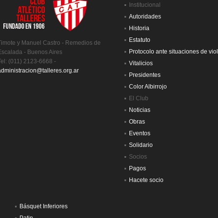
Institucional
Autoridades
Historia
Estatuto
Timote y Manuel Castro - Remedios de
Protocolo ante situaciones de vio
Escalada - Buenos Aires
Tel: (011) 2123-6668 -
Vitalicios
administracion@talleres.org.ar
Presidentes
Color Albirrojo
El Club
Noticias
Obras
Eventos
Solidario
Socios
Pagos
Hacete socio
Básquet Inferiores