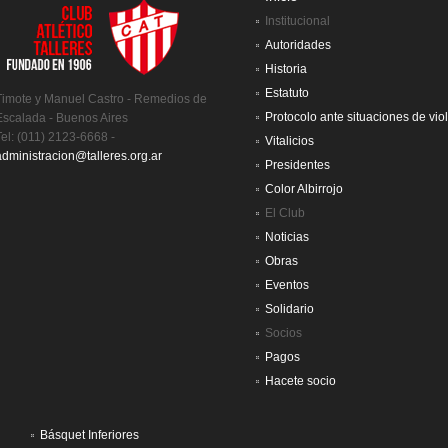
Institucional
Autoridades
Historia
Estatuto
Timote y Manuel Castro - Remedios de
Protocolo ante situaciones de vio
Escalada - Buenos Aires
Tel: (011) 2123-6668 -
Vitalicios
administracion@talleres.org.ar
Presidentes
Color Albirrojo
El Club
Noticias
Obras
Eventos
Solidario
Socios
Pagos
Hacete socio
Básquet Inferiores