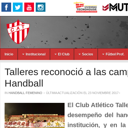
Inicio
Institucional
El Club
Socios
Fútbol Prof.
Talleres reconoció a las ca
Handball
IN
HANDBALL FEMENINO
ÚLTIMA ACTUALIZACIÓN EL 23 NOVIEMBRE 2017
El Club Atlético Tal
desempeño del hand
institución, y en l