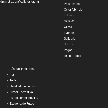
administracion@talleres.org.ar
Presidentes
Color Albirrojo
El Club
Noticias
Obras
Eventos
Solidario
Socios
Pagos
Hacete socio
Básquet Inferiores
Patin
Tenis
Handball Femenino
Fútbol Recreativo
Futbol Femenino AFA
Escuelita de Fútbol