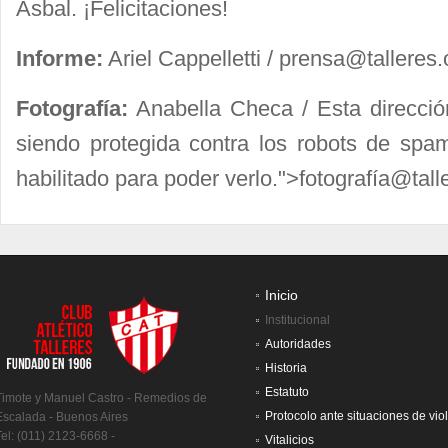
Asbal. ¡Felicitaciones!
Informe:
Ariel Cappelletti /
prensa@talleres.
Fotografía:
Anabella Checa /
Esta direcció
siendo protegida contra los robots de spam
habilitado para poder verlo.
">fotografí
a@talle
Inicio
Institucional
Autoridades
Historia
Estatuto
Timote y Manuel Castro - Remedios de
Protocolo ante situaciones de vio
Escalada - Buenos Aires
Tel: (011) 2123-6668 -
Vitalicios